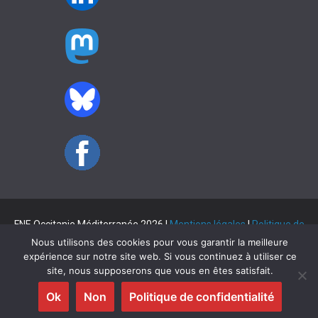
FNE Occitanie Méditerranée 2026 |
Mentions légales
|
Politique de
Nous utilisons des cookies pour vous garantir la meilleure
confidentialité
expérience sur notre site web. Si vous continuez à utiliser ce
Copyright © 2026
FNE Occitanie Méditerranée
. Tous droits
site, nous supposerons que vous en êtes satisfait.
réservés.
Theme
Ok
ColorMag
Non
par ThemeGrill. Propulsé par
Politique de confidentialité
WordPress
.