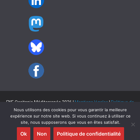
FNE Occitanie Méditerranée 2026 |
Mentions légales
|
Politique de
Nous utilisons des cookies pour vous garantir la meilleure
confidentialité
expérience sur notre site web. Si vous continuez à utiliser ce
Copyright © 2026
FNE Occitanie Méditerranée
. Tous droits
site, nous supposerons que vous en êtes satisfait.
réservés.
Ok
Non
Politique de confidentialité
Theme
ColorMag
par ThemeGrill. Propulsé par
WordPress
.